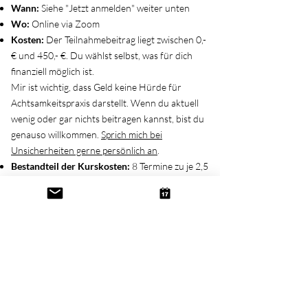
Wann:
Siehe "Jetzt anmelden" weiter unten
Wo:
Online via Zoom
Kosten:
Der Teilnahmebeitrag liegt zwischen 0,-
€ und 450,- €. Du wählst selbst, was für dich
finanziell möglich ist.
Mir ist wichtig, dass Geld keine Hürde für
Achtsamkeitspraxis darstellt. Wenn du aktuell
wenig oder gar nichts beitragen kannst, bist du
genauso willkommen.
Sprich mich bei
Unsicherheiten gerne persönlich an
.
Bestandteil der Kurskosten:
8 Termine zu je 2,5
Stunden, einen "Tag der Achtsamkeit" (5h), ein
Vorgespräch, ein Nachgespräch in der Gruppe,
ein Kurshandbuch und Audios mit angeleiteten
Meditations- und Achtsamkeitsübungen
Infos zum Vorgespräch:
Vor Kursbeginn findet
ein persönliches Online-Gespräch via Zoom
statt. Hier können offene Fragen geklärt und
individuelle Beweggründe für die Teilnahme