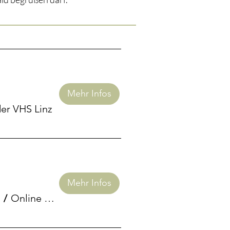
Mehr Infos
er VHS Linz
Mehr Infos
)
/
Online via Zoom