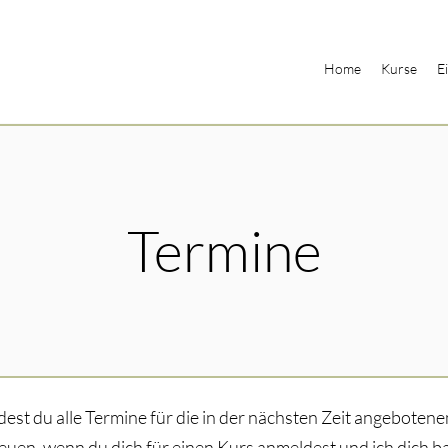
Home
Kurse
E
Termine
dest du alle Termine für die in der nächsten Zeit angeboten
euen, wenn du dich für einen Kurs anmeldest und ich dich b