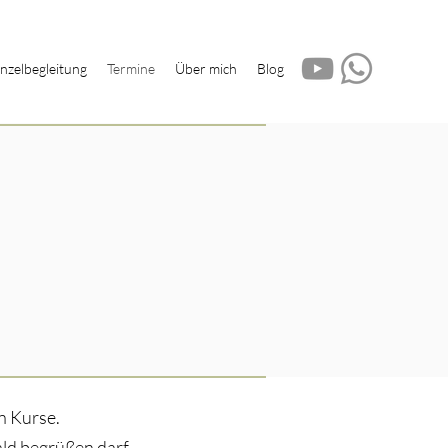
inzelbegleitung
Termine
Über mich
Blog
en Kurse.
ald begrüßen darf.