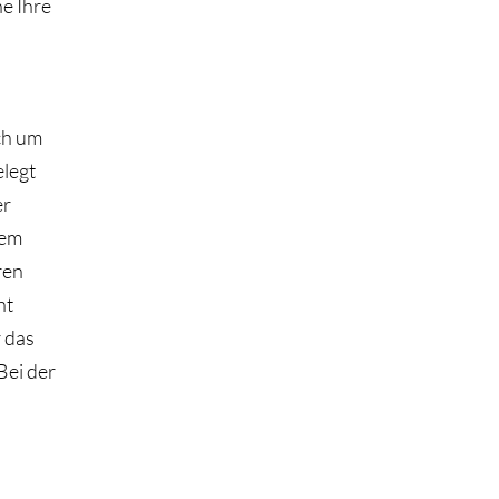
ne Ihre
ch um
elegt
er
rem
ren
ht
r das
Bei der