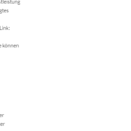
tleistung
igtes
Link:
e können
er
ter