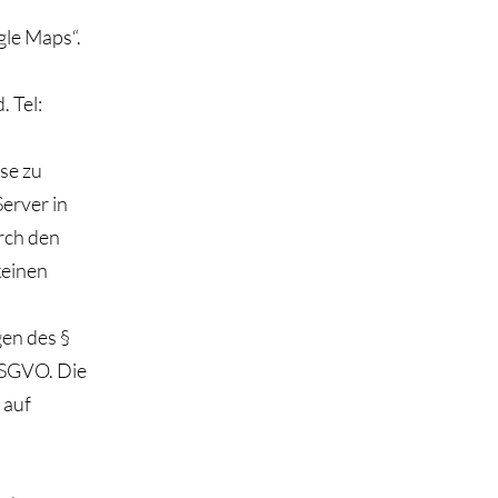
le Maps“.
 Tel:
se zu
Server in
rch den
keinen
gen des §
 DSGVO. Die
 auf