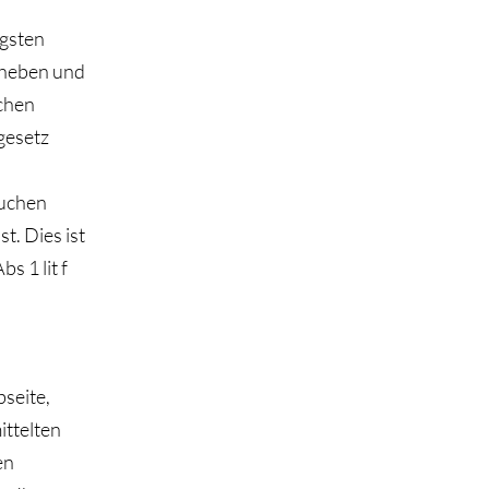
igsten
rheben und
chen
gesetz
suchen
t. Dies ist
s 1 lit f
seite,
ittelten
en