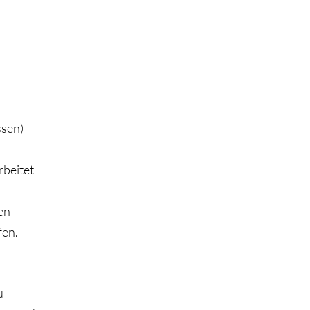
ssen)
beitet
en
fen.
u