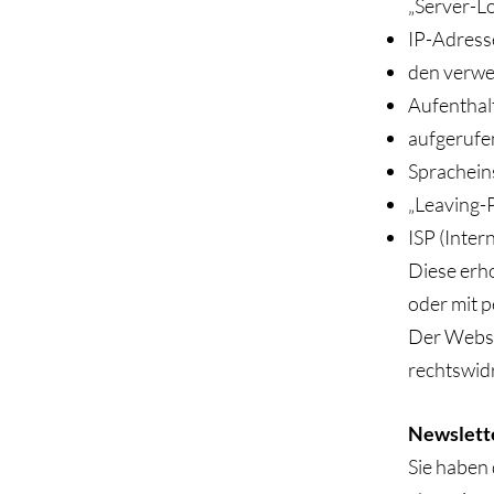
„Server-Lo
IP-Adress
den verw
Aufenthal
aufgerufe
Sprachein
„Leaving-P
ISP (Inter
Diese erh
oder mit 
Der Webse
rechtswidr
Newslett
Sie haben