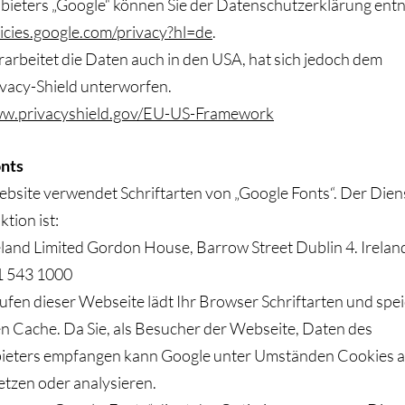
bieters „Google“ können Sie der Datenschutzerklärung en
licies.google.com/privacy?hl=de
.
arbeitet die Daten auch in den USA, hat sich jedoch dem
vacy-Shield unterworfen.
ww.privacyshield.gov/EU-US-Framework
nts
bsite verwendet Schriftarten von „Google Fonts“. Der Dien
ktion ist:
eland Limited Gordon House, Barrow Street Dublin 4. Irelan
 1 543 1000
fen dieser Webseite lädt Ihr Browser Schriftarten und spe
en Cache. Da Sie, als Besucher der Webseite, Daten des
ieters empfangen kann Google unter Umständen Cookies a
etzen oder analysieren.