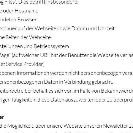
g Files“. Dies betrifft insbesondere:
e oder Hostname
endeten Browser
tsdauer auf der Webseite sowie Datum und Uhrzeit
ne Seiten der Webseite
stellungen und Betriebssystem
age“ (auf welcher URL hat der Benutzer die Webseite verla
net Service Provider)
obenen Informationen werden nicht personenbezogen verar
personenbezogenen Daten in Verbindung gebracht.
itenbetreiber behält es sich vor, im Falle von Bekanntwerd
iger Tätigkeiten, diese Daten auszuwerten oder zu überprü
er
 die Möglichkeit, über unsere Website unseren Newsletter z