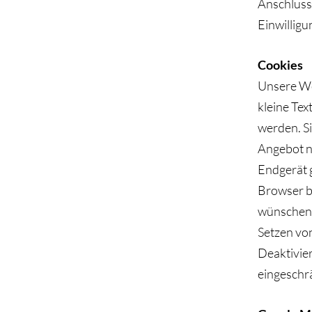
Anschlussf
Einwilligu
Cookies
Unsere We
kleine Tex
werden. Si
Angebot nu
Endgerät g
Browser b
wünschen, 
Setzen von
Deaktivie
eingeschrä