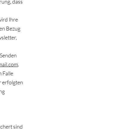
rung, dass
ird Ihre
den Bezug
sletter,
. Senden
ail.com
.
 Falle
 erfolgten
ng
ichert sind