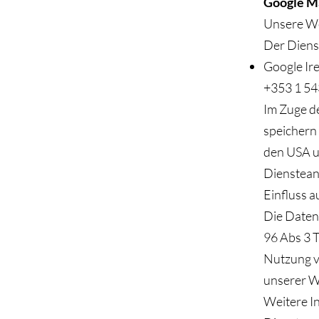
Google M
Unsere We
Der Dienst
Google Ire
+353 1 54
Im Zuge d
speichern 
den USA u
Dienstean
Einfluss a
Die Daten
96 Abs 3 T
Nutzung v
unserer We
Weitere I