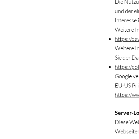
Die Nutzu
und der ei
Interesse 
Weitere In
https://d
Weitere I
Sie der D
https://po
Google ver
EU-US Pri
https://w
Server-Lo
Diese Web
Webseiten