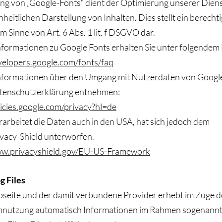
ng von „Google-Fonts“ dient der Optimierung unserer Diens
nheitlichen Darstellung von Inhalten. Dies stellt ein berecht
im Sinne von Art. 6 Abs. 1 lit. f DSGVO dar.
formationen zu Google Fonts erhalten Sie unter folgendem 
evelopers.google.com/fonts/faq
nformationen über den Umgang mit Nutzerdaten von Googl
atenschutzerklärung entnehmen:
licies.google.com/privacy?hl=de
arbeitet die Daten auch in den USA, hat sich jedoch dem
vacy-Shield unterworfen.
ww.privacyshield.gov/EU-US-Framework
g Files
seite und der damit verbundene Provider erhebt im Zuge d
nutzung automatisch Informationen im Rahmen sogenann