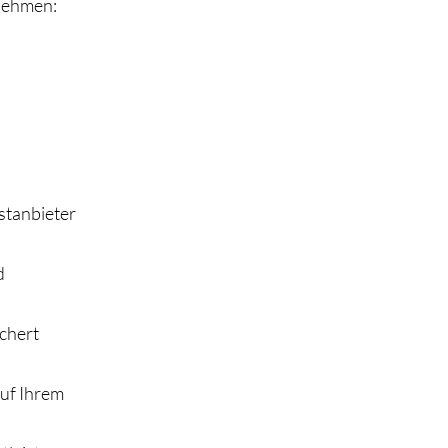
tnehmen:
stanbieter
d
ichert
uf Ihrem