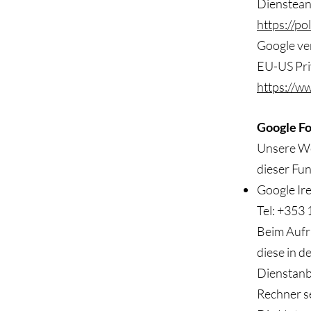
Dienstean
https://po
Google ver
EU-US Pri
https://w
Google Fo
Unsere We
dieser Fun
Google Ir
Tel: +353
Beim Aufru
diese in d
Dienstanb
Rechner s