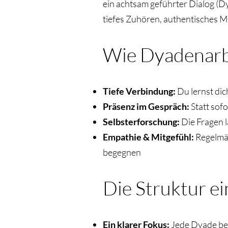
ein achtsam geführter Dialog (D
tiefes Zuhören, authentisches Mi
Wie Dyadenarb
Tiefe Verbindung:
Du lernst di
Präsenz im Gespräch:
Statt sof
Selbsterforschung:
Die Fragen 
Empathie & Mitgefühl:
Regelmäß
begegnen
Die Struktur e
Ein klarer Fokus:
Jede Dyade begi