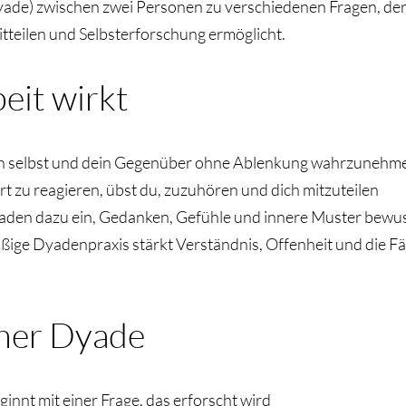
yade) zwischen zwei Personen zu verschiedenen Fragen, der
tteilen und Selbsterforschung ermöglicht.
eit wirkt
ch selbst und dein Gegenüber ohne Ablenkung wahrzunehm
ort zu reagieren, übst du, zuzuhören und dich mitzuteilen
laden dazu ein, Gedanken, Gefühle und innere Muster bewus
ige Dyadenpraxis stärkt Verständnis, Offenheit und die Fäh
iner Dyade
nnt mit einer Frage, das erforscht wird