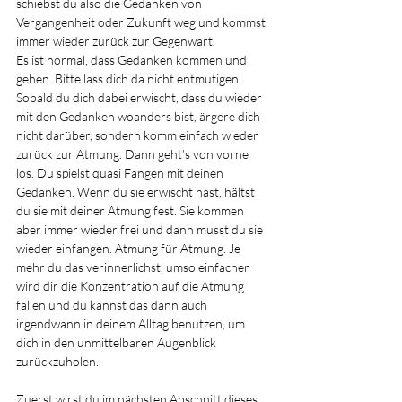
schiebst du also die Gedanken von 
Vergangenheit oder Zukunft weg und kommst 
immer wieder zurück zur Gegenwart.
Es
 ist normal, dass Gedanken kommen und 
gehen. Bitte lass dich da nicht entmutigen. 
Sobald du dich dabei erwischt, dass du wieder 
mit den Gedanken woanders bist, ärgere dich 
nicht darüber, sondern komm einfach wieder 
zurück zur Atmung. Dann geht’s von vorne 
los. Du spielst quasi Fangen mit deinen 
Gedanken. Wenn du sie erwischt hast, hältst 
du sie mit deiner Atmung fest. Sie kommen 
aber immer wieder frei und dann musst du sie 
wieder einfangen. Atmung für Atmung. Je 
mehr du das verinnerlichst, umso einfacher 
wird dir die Konzentration auf die Atmung 
fallen und du kannst das dann auch 
irgendwann in deinem Alltag benutzen, um 
dich in den unmittelbaren Augenblick 
zurückzuholen.
Zuerst wirst du im nächsten Abschnitt dieses 