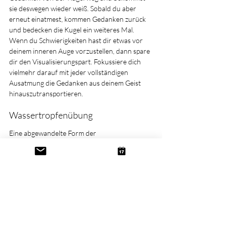
sie deswegen wieder weiß. Sobald du aber 
erneut einatmest, kommen Gedanken zurück 
und bedecken die Kugel ein weiteres Mal.
Wenn du Schwierigkeiten hast dir etwas vor 
deinem inneren Auge vorzustellen, dann spare 
dir den Visualisierungspart. Fokussiere dich 
vielmehr darauf mit jeder vollständigen 
Ausatmung die Gedanken aus deinem Geist 
hinauszutransportieren.
Wassertropfenübung
Eine abgewandelte Form der 
„Kugelvisualisierungsübung“ ist die 
„Wassertropfenübung“. Wichtig dabei ist, dass 
du auch hier bei jeder Ausatmung fast all deine 
Luft ausatmest und dabei die gerade im Geist 
entstandenen Gedanken mit der Ausatmung 
hinab auf den Boden vor dir beförderst. 
Wenn die Gedanken dann sprichwörtlich den 
Boden berühren, sollen sie wie Tropfen auf 