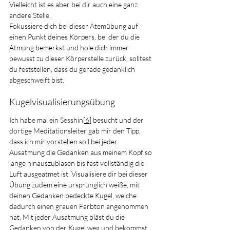
Vielleicht ist es aber bei dir auch eine ganz 
andere Stelle.
Fokussiere dich bei dieser Atemübung auf 
einen Punkt deines Körpers, bei der du die 
Atmung bemerkst und hole dich immer 
bewusst zu dieser Körperstelle zurück, solltest 
du feststellen, dass du gerade gedanklich 
abgeschweift bist.
Kugelvisualisierungsübung
Ich habe mal ein Sesshin[
6
] besucht und der 
dortige Meditationsleiter gab mir den Tipp, 
dass ich mir vorstellen soll bei jeder 
Ausatmung die Gedanken aus meinem Kopf so 
lange hinauszublasen bis fast vollständig die 
Luft ausgeatmet ist. Visualisiere dir bei dieser 
Übung zudem eine ursprünglich weiße, mit 
deinen Gedanken bedeckte Kugel, welche 
dadurch einen grauen Farbton angenommen 
hat. Mit jeder Ausatmung bläst du die 
Gedanken von der Kugel weg und bekommst 