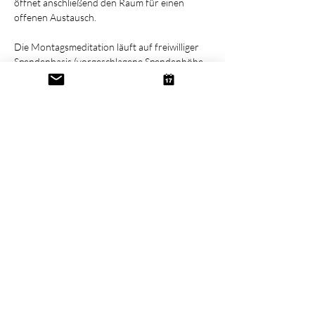
öffnet anschließend den Raum für einen 
offenen Austausch.
Die Montagsmeditation läuft auf freiwilliger 
Spendenbasis (vorgeschlagene Spendenhöhe 
ist 9,00 €).
Diese Veranstaltung teilen
Kontakt
Newsletter
Datenschutz