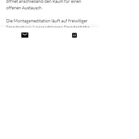
öffnet anschließend den Raum für einen 
offenen Austausch.
Die Montagsmeditation läuft auf freiwilliger 
Spendenbasis (vorgeschlagene Spendenhöhe 
ist 9,00 €).
Diese Veranstaltung teilen
Kontakt
Newsletter
Datenschutz