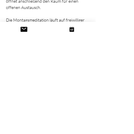
öffnet anschließend den Raum für einen 
offenen Austausch.
Die Montagsmeditation läuft auf freiwilliger 
Spendenbasis.
Diese Veranstaltung teilen
Kontakt
Newsletter
Datenschutz
Impressum