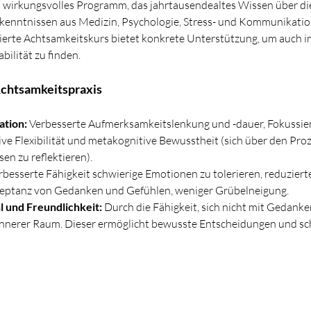
ch wirkungsvolles Programm, das jahrtausendealtes Wissen über d
enntnissen aus Medizin, Psychologie, Stress- und Kommunikation
tierte Achtsamkeitskurs bietet konkrete Unterstützung, um auch i
bilität zu finden.
chtsamkeitspraxis
tion:
 Verbesserte Aufmerksamkeitslenkung und -dauer, Fokussie
ve Flexibilität und metakognitive Bewusstheit (sich über den Pro
n zu reflektieren).
rbesserte Fähigkeit schwierige Emotionen zu tolerieren, reduzier
eptanz von Gedanken und Gefühlen, weniger Grübelneigung.
 und Freundlichkeit:
 Durch die Fähigkeit, sich nicht mit Gedank
t innerer Raum. Dieser ermöglicht bewusste Entscheidungen und sc