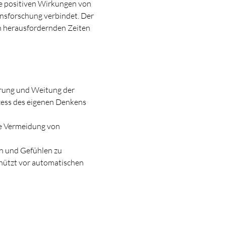
ie positiven Wirkungen von 
sforschung verbindet. Der 
n herausfordernden Zeiten 
rung und Weitung der 
zess des eigenen Denkens 
te Vermeidung von 
en und Gefühlen zu 
hützt vor automatischen 