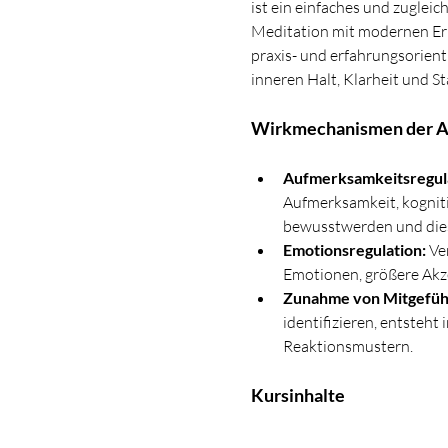
ist ein einfaches und zuglei
Meditation mit modernen Erk
praxis- und erfahrungsorien
inneren Halt, Klarheit und Sta
Wirkmechanismen der A
Aufmerksamkeitsregula
Aufmerksamkeit, kogniti
bewusstwerden und diese
Emotionsregulation:
 Ve
Emotionen, größere Akz
Zunahme von Mitgefühl
identifizieren, entsteh
Reaktionsmustern.
Kursinhalte