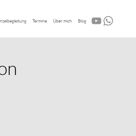
inzelbegleitung
Termine
Über mich
Blog
on