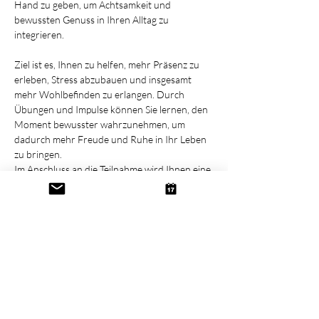
Hand zu geben, um Achtsamkeit und 
bewussten Genuss in Ihren Alltag zu 
integrieren. 
Ziel ist es, Ihnen zu helfen, mehr Präsenz zu 
erleben, Stress abzubauen und insgesamt 
mehr Wohlbefinden zu erlangen. Durch 
Übungen und Impulse können Sie lernen, den 
Moment bewusster wahrzunehmen, um 
dadurch mehr Freude und Ruhe in Ihr Leben 
zu bringen.
Im Anschluss an die Teilnahme wird Ihnen eine 
Meditation als Audiodatei  zur Verfügung 
gestellt, die den Aufbau einer Achtsamen 
Praxis erleichtern soll. 
Diese Veranstaltung teilen