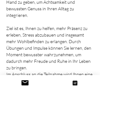
Hand zu geben, um Achtsamkeit und 
bewussten Genuss in Ihren Alltag zu 
integrieren. 
Ziel ist es, Ihnen zu helfen, mehr Präsenz zu 
erleben, Stress abzubauen und insgesamt 
mehr Wohlbefinden zu erlangen. Durch 
Übungen und Impulse können Sie lernen, den 
Moment bewusster wahrzunehmen, um 
dadurch mehr Freude und Ruhe in Ihr Leben 
zu bringen.
Im Anschluss an die Teilnahme wird Ihnen eine 
Meditation als Audiodatei  zur Verfügung 
gestellt, die den Aufbau einer Achtsamen 
Praxis erleichtern soll. 
Diese Veranstaltung teilen