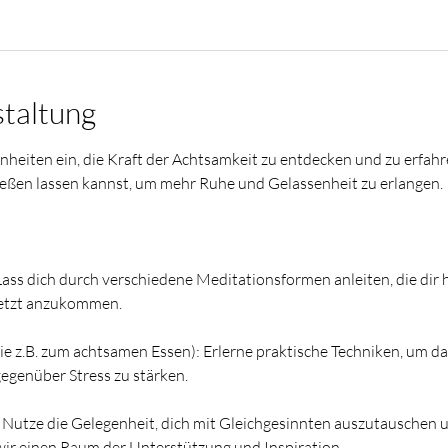
staltung
nheiten ein, die Kraft der Achtsamkeit zu entdecken und zu erfahren
fließen lassen kannst, um mehr Ruhe und Gelassenheit zu erlangen. 
ss dich durch verschiedene Meditationsformen anleiten, die dir he
Jetzt anzukommen.
 z.B. zum achtsamen Essen): Erlerne praktische Techniken, um d
gegenüber Stress zu stärken.
 Nutze die Gelegenheit, dich mit Gleichgesinnten auszutauschen 
wir einen Raum der Unterstützung und Inspiration.