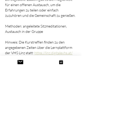
für einen offenen Austausch, um die 
Erfahrungen zu teilen oder einfach 
zuzuhören und die Gemeinschaft zu genießen.
Methoden: angeleitete Sitzmeditationen, 
Austausch in der Gruppe
Hinweis: Die Kurstreffen finden zu den 
angegebenen Zeiten über die Lernplattform 
der VHS Linz statt: 
https://linz.digitalevhs.at/
Die Zugangsdaten zur Lernplattform erhalten 
angemeldete Personen vor Kursbeginn an die 
bei der Anmeldung angegebene Mailadresse.
Diese Veranstaltung teilen