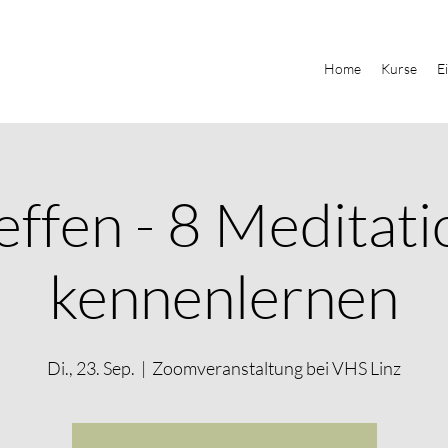
Home
Kurse
E
effen - 8 Meditat
kennenlernen
Di., 23. Sep.
  |  
Zoomveranstaltung bei VHS Linz