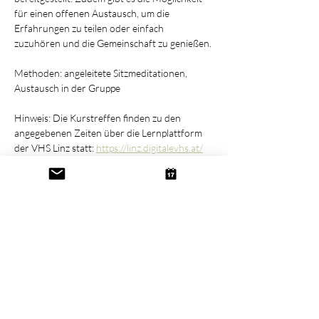
für einen offenen Austausch, um die 
Erfahrungen zu teilen oder einfach 
zuzuhören und die Gemeinschaft zu genießen.
Methoden: angeleitete Sitzmeditationen, 
Austausch in der Gruppe
Hinweis: Die Kurstreffen finden zu den 
angegebenen Zeiten über die Lernplattform 
der VHS Linz statt: 
https://linz.digitalevhs.at/
Die Zugangsdaten zur Lernplattform erhalten 
angemeldete Personen vor Kursbeginn an die 
bei der Anmeldung angegebene Mailadresse.
Diese Veranstaltung teilen