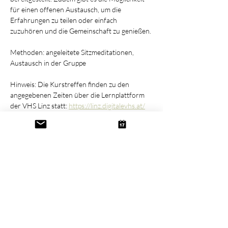
für einen offenen Austausch, um die 
Erfahrungen zu teilen oder einfach 
zuzuhören und die Gemeinschaft zu genießen.
Methoden: angeleitete Sitzmeditationen, 
Austausch in der Gruppe
Hinweis: Die Kurstreffen finden zu den 
angegebenen Zeiten über die Lernplattform 
der VHS Linz statt: 
https://linz.digitalevhs.at/
Die Zugangsdaten zur Lernplattform erhalten 
angemeldete Personen vor Kursbeginn an die 
bei der Anmeldung angegebene Mailadresse.
Diese Veranstaltung teilen